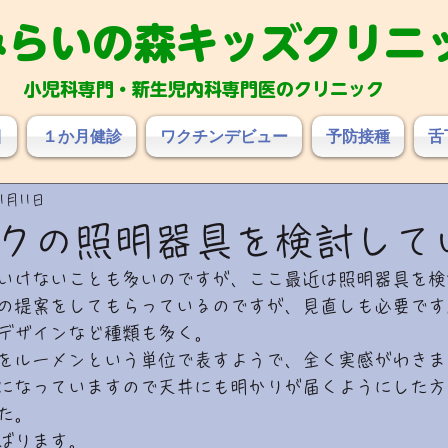
み
らいの森キッズクリニ
小児科専門・新生児内科専門医のクリニック
目
１か月健診
ワクチンデビュー
予防接種
舌
1月11日
クの照明器具を検討して
いけないことも多いのですが、ここ最近は照明器具を検
の提案をしてもらっているのですが、見直しも必要です
デザインなど種類も多く。
をルーメンという単位で表すようで、全く実感がわきま
になっていますので天井にも明かりが届くようにした方
た。
ばります。