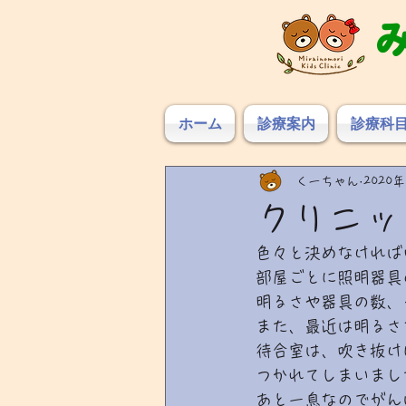
ホーム
診療案内
診療科
くーちゃん
2020年
クリニッ
色々と決めなければ
部屋ごとに照明器具
明るさや器具の数、
また、最近は明るさ
待合室は、吹き抜け
つかれてしまいまし
あと一息なのでがん