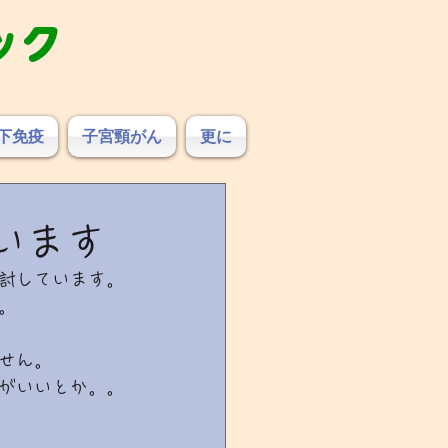
ック
下免疫
子宮頸がん
更に
います
討しています。
。
せん。
がいいとか。。