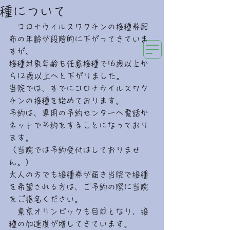
種について
み
らいの森キッズクリニック
小児科専門・新生児内科専門医のクリニック
　コロナウィルスワクチンの接種券配
布の年齢が段階的に下がってきていま
すが、
接種対象年齢も任意接種で16歳以上か
ら12歳以上へと下がりました。
当院では、すでにコロナウイルスワク
チンの接種を始めております。
予約は、専用の予約センターへ電話か
ネットで予約をすることになっており
ます。
（当院では予約受付はしておりませ
ん。）
大人の方でも接種券が届き当院で接種
を希望される方は、ご予約の際に当院
をご指名ください。
　東京オリンピックも目前となり、接
種の加速度が増してきています。