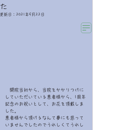
た
み
らいの森キッズクリニック
小児科専門・新生児内科専門医のクリニック
更新日：
2021年9月22日
　開院当初から、当院をかかりつけに
していただいている患者様から、1周年
記念のお祝いとして、お花を頂戴しま
した。
患者様から頂けるなんて夢にも思って
いませんでしたのでうれしくてうれし