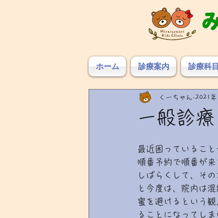
ホーム
診療案内
診療科
くーちゃん
2021年
一般診療
最近困っていること
順番予約で順番が来
しばらくして、その
と今度は、院内は混
蜜を避けるという観
ることになってしま