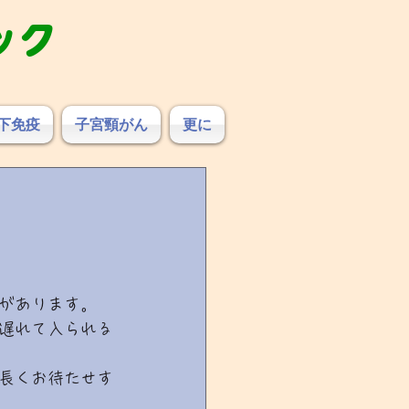
ック
下免疫
子宮頸がん
更に
があります。
遅れて入られる
長くお待たせす