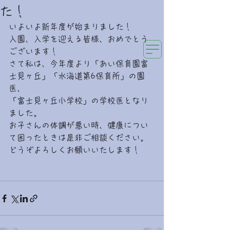
た！
み
らいの森キッズクリニック
小児科専門・新生児内科専門医のクリニック
いよいよ新年度が始まりました！
入園、入学を迎える皆様、おめでとう
ございます！
さて私は、今年度より「あい保育園富
士見ヶ丘」「水海道第6保育所」の園
医、
「富士見ヶ丘小学校」の学校医となり
ました。
お子さんの体調が悪い時、健康につい
て困ったときは是非ご相談ください。
どうぞよろしくお願いいたします！