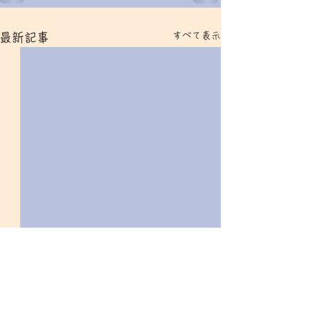
すべて表示
最新記事
おかげさまで
インフルエンザ
ト生ワクチン