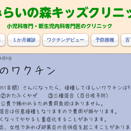
み
らいの森キッズクリニ
小児科専門・新生児内科専門医のクリニック
目
１か月健診
ワクチンデビュー
予防接種
舌
年4月5日
のワクチン
の1年間）さんになったら、接種してほしいワクチンは3
　②おたふくかぜ　　③三種混合（百日咳予防）
で公費で賄われるため費用負担はありません。
混合は任意接種となりますので費用が掛かります。
くなってかかると重症化することがあります。
炎、女性であれば卵巣炎の合併症を起こすことがありま