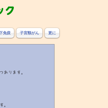
ック
下免疫
子宮頸がん
更に
つあります。
す。