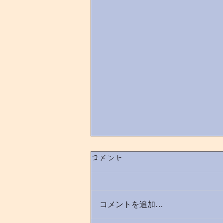
診察までの待ち時間
コメント
先日、次のような声を頂きまし
た。 「診察までかなり待っ
た。」「順番が急にとんだ」 当
コメントを追加…
院は、順番予約制をとっており、