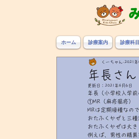
ホーム
診療案内
診療科
くーちゃん
2021
年長さん
更新日：
2021年4月6日
年長（小学校入学前
①MR（麻疹風疹）
MRは定期接種なの
おたふくかぜと三種
おたふくかぜは大き
例えば、男性の精巣