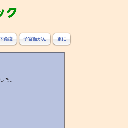
ック
下免疫
子宮頸がん
更に
した。