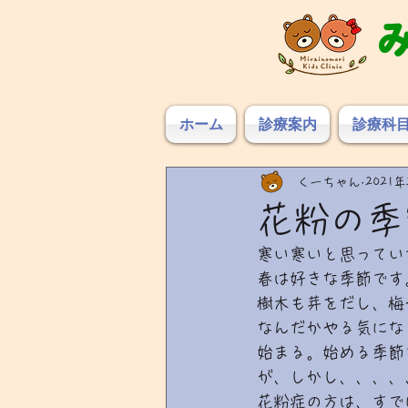
ホーム
診療案内
診療科
くーちゃん
2021
花粉の季
寒い寒いと思ってい
春は好きな季節です
樹木も芽をだし、梅
なんだかやる気にな
始まる。始める季節
が、しかし、、、、
花粉症の方は、すで