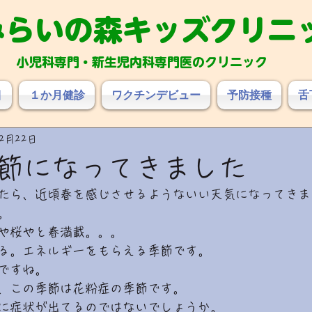
み
らいの森キッズクリニ
小児科専門・新生児内科専門医のクリニック
目
１か月健診
ワクチンデビュー
予防接種
舌
年2月22日
節になってきました
たら、近頃春を感じさせるようないい天気になってきま
。
や桜やと春満載。。。
る。エネルギーをもらえる季節です。
ですね。
、この季節は花粉症の季節です。
に症状が出てるのではないでしょうか。