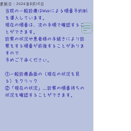
更新日：
2024年8月19日
み
らいの森キッズクリニック
当院の一般診療はWebによる順番予約制
小児科専門・新生児内科専門医のクリニック
を導入してい
ます。
現在の順番は、次の手順で確認するこ
とができます。
診察の状況や患者様の手続きにより診
察をする順番が前後することがありま
すので
予めご了承ください。
​①一般診療画面の（現在の状況を見
る）をクリック
②「現在の状況」…診察の順番待ちの
状況を確認することができます。