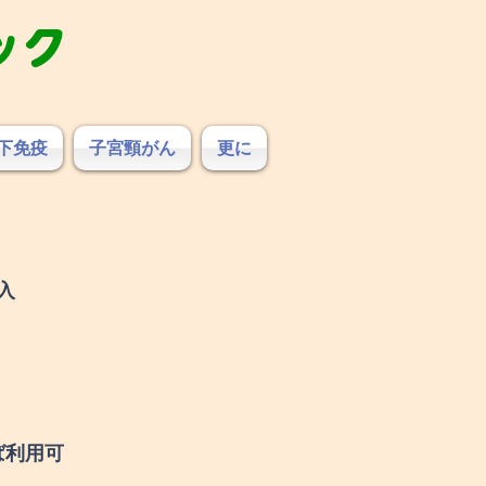
ック
下免疫
子宮頸がん
更に
入
ば利用可