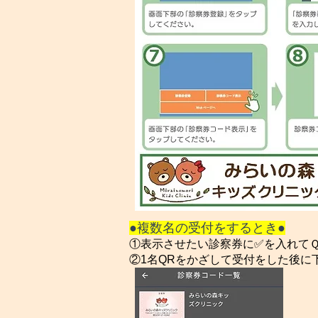
●複数名の受付をするとき●
①表示させたい診察券に✅を入れて
②1名QRをかざして受付をした後に