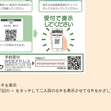
ＱＲを表示
下記の ＞ をタッチして二人目のＱＲを表示させてＱＲをかざ