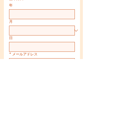
年
月
日
*
メールアドレス
*
お問合せ内容をご入力ください
送信